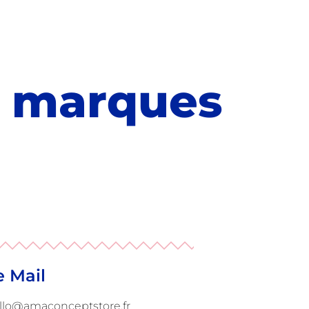
s marques
e Mail
llo@amaconceptstore.fr